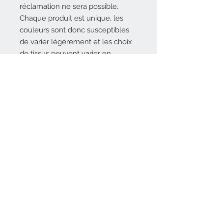
réclamation ne sera possible.
Chaque produit est unique, les
couleurs sont donc susceptibles
de varier légèrement et les choix
de tissus peuvent varier en
fonction des stocks. Les tissus en
inclusion peuvent n'être pas
positionnés tout à fait à l'identique,
c'est ce qui vous assure un produit
brodé et personnalisé de manière
unique.
Nous contacter
souvenirs2famille@free.fr