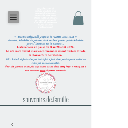
La fabrication de
certains produits et la
personnalisation sont
artisanales dans notre
atelier, merci de prendre
en compte la nécessité
d'un délai de réalisation
en plus du délai
d'acheminement.
⭐ souvenirsdefamille
prépare la rentrée avec vous
⭐
trousses, serviettes de piscine, sacs en tous genre, porte-serviette
pour l'internat ou la cantine...
L'atelier sera en pause du 8 au 28 août 2026.
Le site reste ouvert mais les commandes seront traitées lors de
la réouverture de l'atelier.
NB : le stock de fouta n'est pas tout à fait à jour, il est possible que les coloris ne
soient pas en stock immédiat.
Pour des quantités un peu plus importantes ou des délais assez brefs, n'hésitez pas à
nous contacter
avant
de passer commande.
souvenirs.de.famille