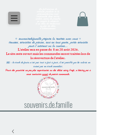
La fabrication de
certains produits et la
personnalisation sont
artisanales dans notre
atelier, merci de prendre
en compte la nécessité
d'un délai de réalisation
en plus du délai
d'acheminement.
⭐ souvenirsdefamille
prépare la rentrée avec vous
⭐
trousses, serviettes de piscine, sacs en tous genre, porte-serviette
pour l'internat ou la cantine...
L'atelier sera en pause du 8 au 28 août 2026.
Le site reste ouvert mais les commandes seront traitées lors de
la réouverture de l'atelier.
NB : le stock de fouta n'est pas tout à fait à jour, il est possible que les coloris ne
soient pas en stock immédiat.
Pour des quantités un peu plus importantes ou des délais assez brefs, n'hésitez pas à
nous contacter
avant
de passer commande.
souvenirs.de.famille