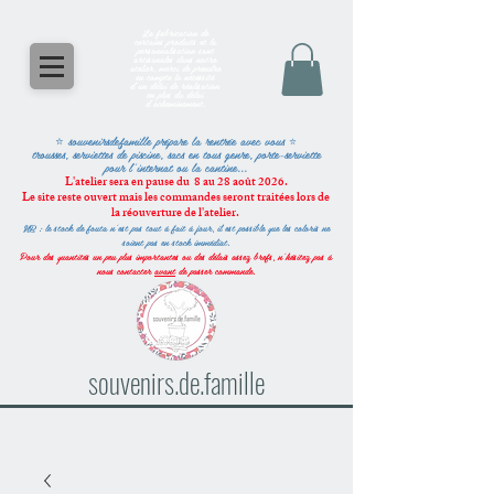
La fabrication de
certains produits et la
personnalisation sont
artisanales dans notre
atelier, merci de prendre
en compte la nécessité
d'un délai de réalisation
en plus du délai
d'acheminement.
⭐ souvenirsdefamille
prépare la rentrée avec vous
⭐
trousses, serviettes de piscine, sacs en tous genre, porte-serviette
pour l'internat ou la cantine...
L'atelier sera en pause du 8 au 28 août 2026.
Le site reste ouvert mais les commandes seront traitées lors de
la réouverture de l'atelier.
NB : le stock de fouta n'est pas tout à fait à jour, il est possible que les coloris ne
soient pas en stock immédiat.
Pour des quantités un peu plus importantes ou des délais assez brefs, n'hésitez pas à
nous contacter
avant
de passer commande.
souvenirs.de.famille