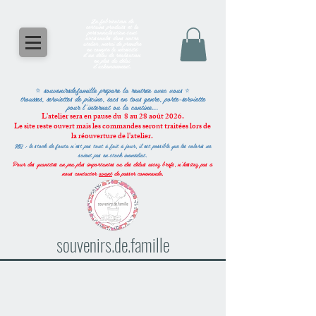
La fabrication de
certains produits et la
personnalisation sont
artisanales dans notre
atelier, merci de prendre
en compte la nécessité
d'un délai de réalisation
en plus du délai
d'acheminement.
⭐ souvenirsdefamille
prépare la rentrée avec vous
⭐
trousses, serviettes de piscine, sacs en tous genre, porte-serviette
pour l'internat ou la cantine...
L'atelier sera en pause du 8 au 28 août 2026.
Le site reste ouvert mais les commandes seront traitées lors de
la réouverture de l'atelier.
NB : le stock de fouta n'est pas tout à fait à jour, il est possible que les coloris ne
soient pas en stock immédiat.
Pour des quantités un peu plus importantes ou des délais assez brefs, n'hésitez pas à
nous contacter
avant
de passer commande.
souvenirs.de.famille