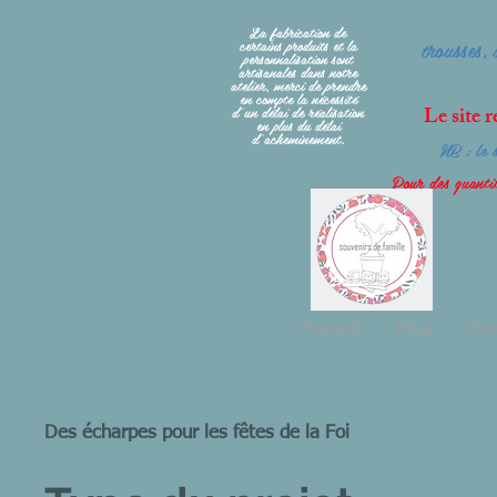
La fabrication de
trousses, 
certains produits et la
personnalisation sont
artisanales dans notre
atelier, merci de prendre
en compte la nécessité
d'un délai de réalisation
Le site r
en plus du délai
d'acheminement.
NB : le s
Pour des quantit
Accueil
Blog
Por
Des écharpes pour les fêtes de la Foi