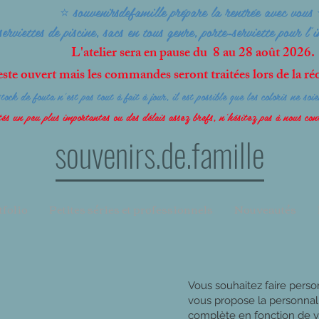
⭐ souvenirsdefamille
prépare la rentrée avec vous
serviettes de piscine, sacs en tous genre, porte-serviette pour l'
L'atelier sera en pause du 8 au 28 août 2026.
este ouvert mais les commandes seront traitées lors de la réo
tock de fouta n'est pas tout à fait à jour, il est possible que les coloris ne so
és un peu plus importantes ou des délais assez brefs, n'hésitez pas à nous co
souvenirs.de.famille
tfolio
Petites séries et professionnels
Nouveautés
Vous souhaitez faire perso
vous propose la personnali
complète en fonction de v