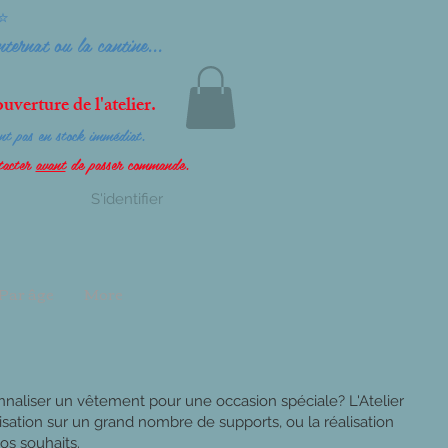
⭐
internat ou la cantine...
uverture de l'atelier.
ient pas en stock immédiat.
ntacter
avant
de passer commande.
S'identifier
Par âge
More
nnaliser un vêtement pour une occasion spéciale? L'Atelier
sation sur un grand nombre de supports, ou la réalisation
os souhaits.