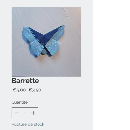
Barrette
Prix
Prix
 €5.00 
€3.50
original
promotionnel
Quantité
*
Rupture de stock